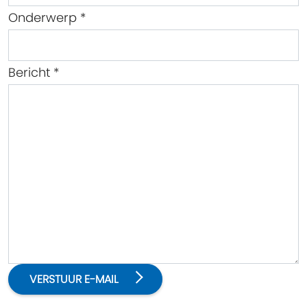
Onderwerp
*
Bericht
*
Captcha
*
VERSTUUR E-MAIL