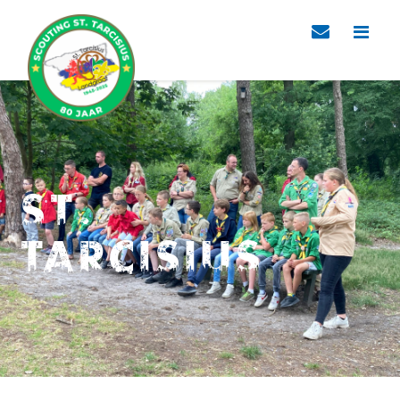
St.
Tarcisius