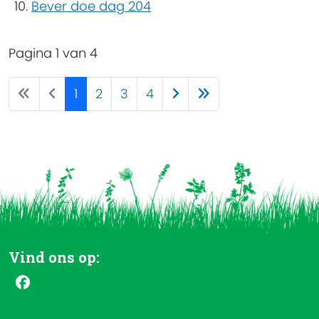
Bever doe dag 204
Pagina 1 van 4
1
2
3
4
Vind ons op: