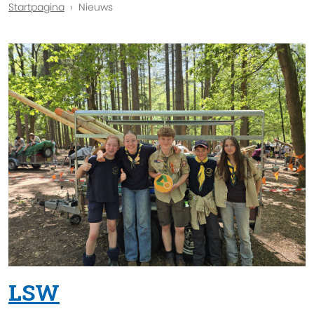
Startpagina
Nieuws
LSW