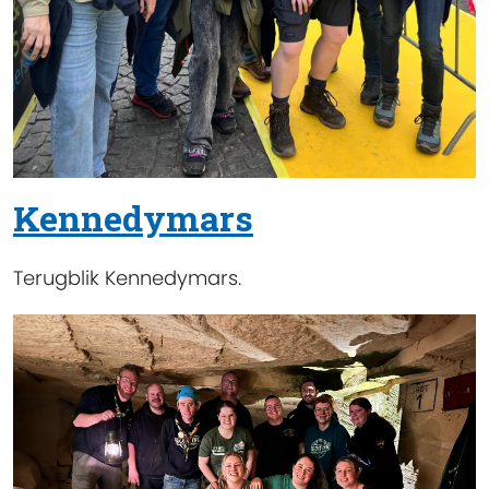
Kennedymars
Terugblik Kennedymars.