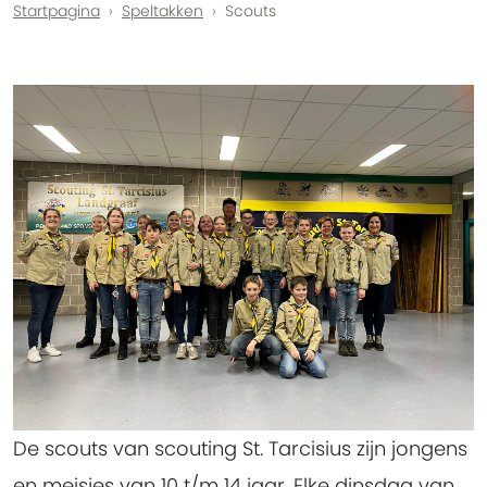
Startpagina
Speltakken
Scouts
De scouts van scouting St. Tarcisius zijn jongens
en meisjes van 10 t/m 14 jaar. Elke dinsdag van