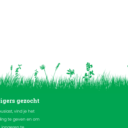
ligers gezocht
ousiast, vind je het
ding te geven en om
 jongeren te