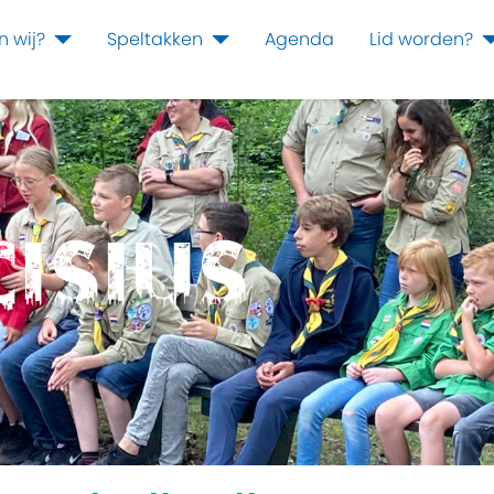
n wij?
Speltakken
Agenda
Lid worden?
cisius