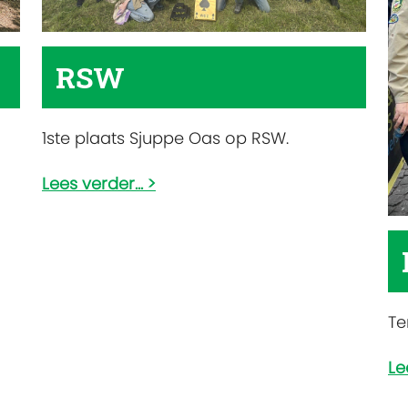
RSW
1ste plaats Sjuppe Oas op RSW.
Lees verder...
Te
Le