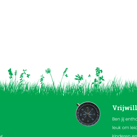
Vrijwil
Ben jij enth
leuk om lei
kinderen en
af