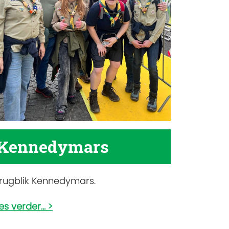
Kennedymars
rugblik Kennedymars.
es verder...